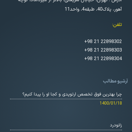
آهور، پلاک40، طبقه4، واحد11
تلفن
+98 21 22898302
+98 21 22898303
+98 21 22898304
آرشیو مطالب
چرا بهترین فوق تخصص ارتوپدی و کجا او را پیدا کنیم؟
1400/01/18
زانودرد