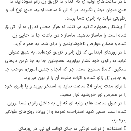

در ساعت‌های اولیه‌ای که اقدام به تزریق ژل زانو نموده‌اید، به
هیچ عنوان دوش نگیرید. در 4 الی 6 ساعت اولیه، هیچ نوع آب و
رطوبتی نباید به زانوی شما برسد.

پزشکان همواره تاکید می‌کنند که هرگز محلی که ژل به آن تزریق
شده است را ماساژ ندهید. ماساژ دادن باعث جا به جایی ژل
شده و ممکن عوارض ناخوشایندی را برای شما به همراه آورد.

در روزهای ابتدایی که ژل زانو را تزریق کرده‌اید، به هیچ عنوان
نباید به زانوی خود فشار بیاورید. همچنین جا به جا کردن بارهای
سنگین، کاملاً ممنوع است. چرا که انجام چنین اموری، موجب جا
به جایی ژل زانو شده و اثرات مثبت آن را از بین می‌برد.

برای مدت زمان 24 ساعت نباید به استخر بروید و یا زانوی خود
را در معرض نور خورشید قرار دهید.

در طول ساعت های اولیه ای که ژل به داخل زانوی شما تزریق
شده است، سعی کنید استراحت نموده و از پیاده روی‌های طولانی
بپرهیزید.

استفاده از توالت فرنگی به جای توالت ایرانی، در روزهای