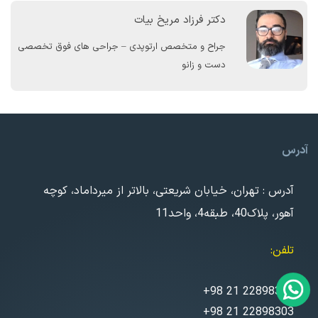
دکتر فرزاد مریخ بیات
جراح و متخصص ارتوپدی – جراحی های فوق تخصصی
دست و زانو
آدرس
آدرس : تهران، خیابان شریعتی، بالاتر از میرداماد، کوچه
آهور، پلاک40، طبقه4، واحد11
تلفن
+98 21 22898302
+98 21 22898303