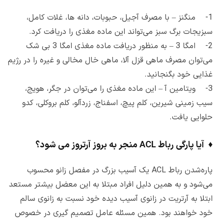
1- منگنز – با مصرف آجیل، حبوبات، دانه ها، غلات کامل،
سبزیجات برگ سبز می‌تواند این ماده مغذی را دریافت کرد.
2- امگا 3 – به منظور دریافت ماده مغذی امگا 3 بی شک
می‌توان مصرف ماهی قزل آلا، ماهی خال مخالی و غیره را در رژیم
غذایی خود بگنجانید.
3- ویتامین آ – این ماده مغذی را می‌توان در جگر، هویج،
سیب زمینی شیرین، کلم پیچ، اسفناج، زردآلو، کلم بروکلی، کدو
حلوایی یافت.
♦
آیا پارگی رباط ACL منجر به بروز آرتروز می شود؟
پاره‌شدن رباط ACL یک آسیب بزرگ در مفصل زانو محسوب
می‌شود و به همین دلیل افراد مبتلا به این معضل بیشتر مستعد
ابتلا به آرتریت در زانوی آسیب دیده خود نسبت به زانوی سالم
خود خواهند بود. همین مسئله عامل تصمیم گیری در خصوص