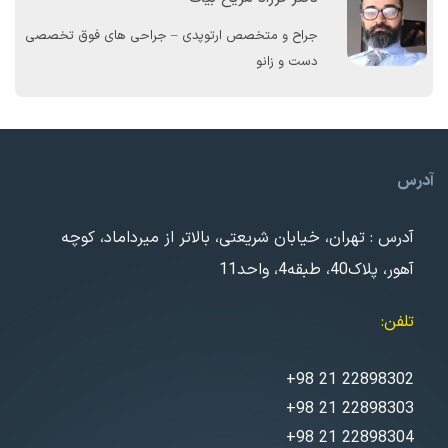
جراح و متخصص ارتوپدی – جراحی های فوق تخصصی
دست و زانو
آدرس
آدرس : تهران، خیابان شریعتی، بالاتر از میرداماد، کوچه
آهور، پلاک40، طبقه4، واحد11
تلفن
+98 21 22898302
+98 21 22898303
+98 21 22898304